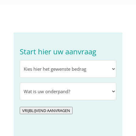
Start hier uw aanvraag
Kies
hier
het
Sale
gewenste
&
bedrag
(Vereist)
Leaseback
object
(Vereist)
VRIJBLIJVEND AANVRAGEN